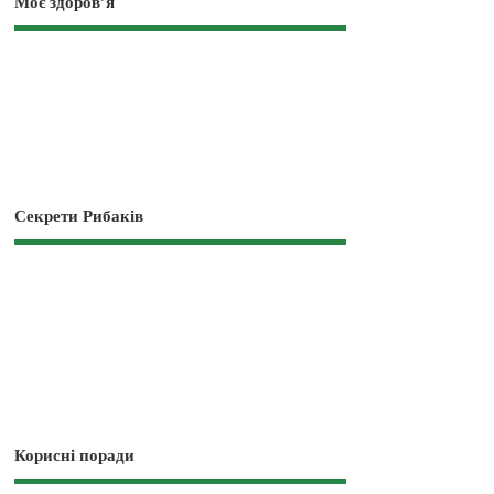
Моє здоров’я
Секрети Рибаків
Корисні поради