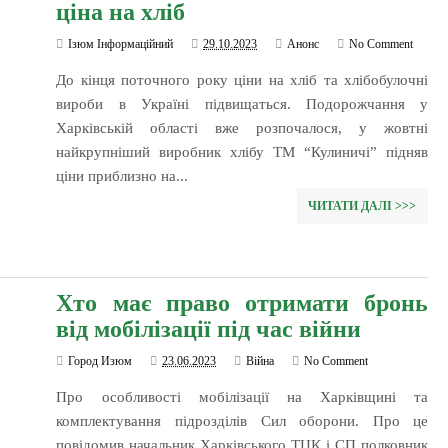
ціна на хліб
Ізюм Інформаційний
29.10.2023
Анонс
No Comment
До кінця поточного року ціни на хліб та хлібобулочні
вироби в Україні підвищаться. Подорожчання у
Харківській області вже розпочалося, у жовтні
найкрупніший виробник хлібу ТМ “Кулиничі” підняв
ціни приблизно на...
ЧИТАТИ ДАЛІ >>>
Хто має право отримати бронь
від мобілізації під час війни
Город Изюм
23.06.2023
Війна
No Comment
Про особливості мобілізації на Харківщині та
комплектування підрозділів Сил оборони. Про це
повідомив начальник Харківського ТЦК і СП полковник