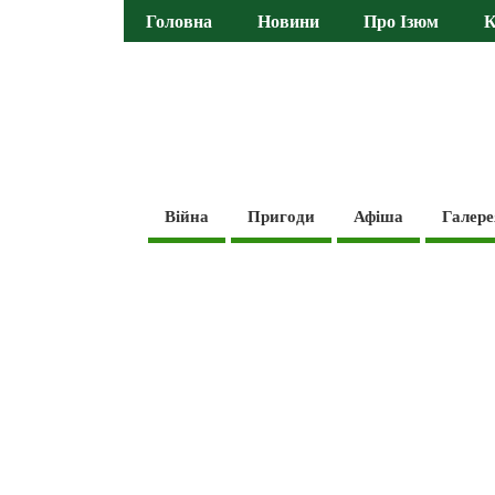
Головна
Новини
Про Ізюм
К
Війна
Пригоди
Афіша
Галере