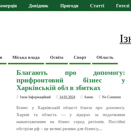
омерція
Довідник
Пригоди
Статті
Готелі
Із
я
Міська влада
Освіта
Спорт
Область
Благають про допомогу:
прифронтовий бізнес у
Харківській обл в збитках
Ізюм Інформаційний
14.03.2024
Анонс
No Comment
Бізнес у Харківській області благає про допомогу.
Харків та область — у лідерах за податковим
навантаженням на бізнес серед регіонів. Постійні
обстріли рф – це великі ризики для бізнесу,...