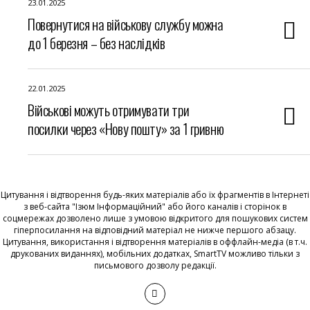
23.01.2025
Повернутися на військову службу можна
до 1 березня – без наслідків
22.01.2025
Військові можуть отримувати три
посилки через «Нову пошту» за 1 гривню
Цитування і відтворення будь-яких матеріалів або їх фрагментів в Інтернеті
з веб-сайта "Ізюм Інформаційний" або його каналів і сторінок в
соцмережах дозволено лише з умовою відкритого для пошукових систем
гіперпосилання на відповідний матеріал не нижче першого абзацу.
Цитування, використання і відтворення матеріалів в оффлайн-медіа (в т.ч.
друкованих виданнях), мобільних додатках, SmartTV можливо тільки з
письмового дозволу редакції.