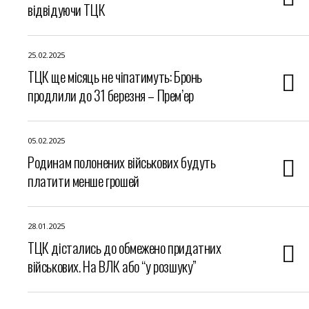
відвідуючи ТЦК
25.02.2025
ТЦК ще місяць не чіпатимуть: Бронь
продлили до 31 березня – Прем’ер
05.02.2025
Родинам полонених військових будуть
платити менше грошей
28.01.2025
ТЦК дістались до обмежено придатних
військових. На ВЛК або “у розшуку”