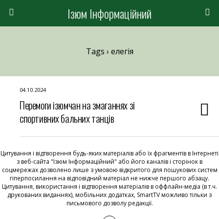
Ізюм Інформаційний
Tags › елегія
04.10.2024
Перемоги ізюмчан на змаганнях зі
спортивних бальних танців
Цитування і відтворення будь-яких матеріалів або їх фрагментів в Інтернеті
з веб-сайта "Ізюм Інформаційний" або його каналів і сторінок в
соцмережах дозволено лише з умовою відкритого для пошукових систем
гіперпосилання на відповідний матеріал не нижче першого абзацу.
Цитування, використання і відтворення матеріалів в оффлайн-медіа (в т.ч.
друкованих виданнях), мобільних додатках, SmartTV можливо тільки з
письмового дозволу редакції.