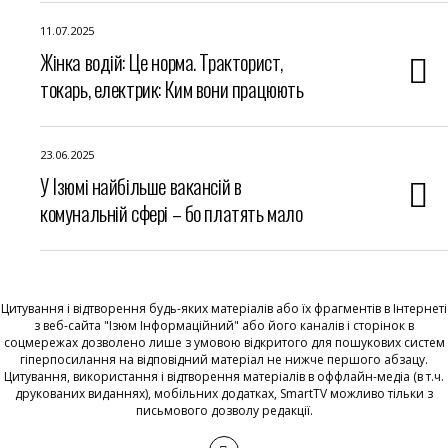
11.07.2025
Жінка водій: Це норма. Тракторист,
токарь, електрик: Ким вони працюють
23.06.2025
У Ізюмі найбільше вакансій в
комунальній сфері – бо платять мало
Цитування і відтворення будь-яких матеріалів або їх фрагментів в Інтернеті
з веб-сайта "Ізюм Інформаційний" або його каналів і сторінок в
соцмережах дозволено лише з умовою відкритого для пошукових систем
гіперпосилання на відповідний матеріал не нижче першого абзацу.
Цитування, використання і відтворення матеріалів в оффлайн-медіа (в т.ч.
друкованих виданнях), мобільних додатках, SmartTV можливо тільки з
письмового дозволу редакції.