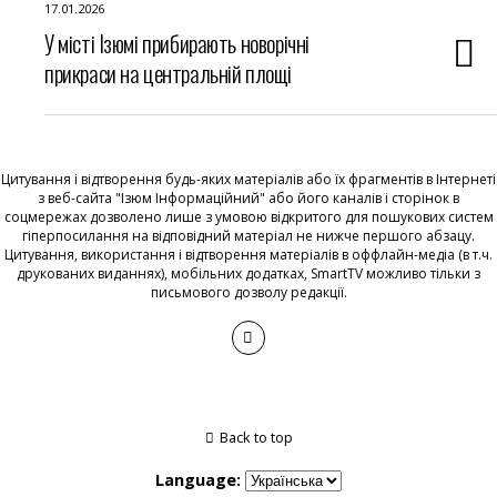
17.01.2026
У місті Ізюмі прибирають новорічні
прикраси на центральній площі
Цитування і відтворення будь-яких матеріалів або їх фрагментів в Інтернеті
з веб-сайта "Ізюм Інформаційний" або його каналів і сторінок в
соцмережах дозволено лише з умовою відкритого для пошукових систем
гіперпосилання на відповідний матеріал не нижче першого абзацу.
Цитування, використання і відтворення матеріалів в оффлайн-медіа (в т.ч.
друкованих виданнях), мобільних додатках, SmartTV можливо тільки з
письмового дозволу редакції.
Back to top
Language: