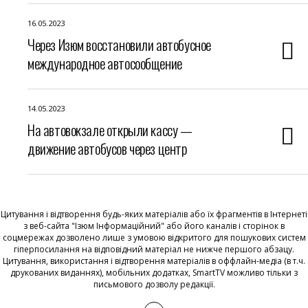
16.05.2023
Через Изюм восстановили автобусное
международное автосообщение
14.05.2023
На автовокзале открыли кассу —
движение автобусов через центр
Цитування і відтворення будь-яких матеріалів або їх фрагментів в Інтернеті
з веб-сайта "Ізюм Інформаційний" або його каналів і сторінок в
соцмережах дозволено лише з умовою відкритого для пошукових систем
гіперпосилання на відповідний матеріал не нижче першого абзацу.
Цитування, використання і відтворення матеріалів в оффлайн-медіа (в т.ч.
друкованих виданнях), мобільних додатках, SmartTV можливо тільки з
письмового дозволу редакції.