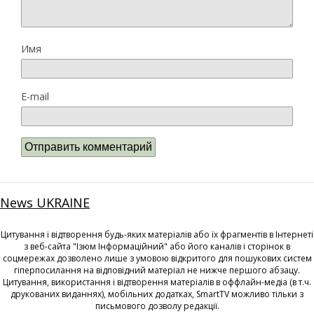
Имя
E-mail
News UKRAINE
Цитування і відтворення будь-яких матеріалів або їх фрагментів в Інтернеті
з веб-сайта "Ізюм Інформаційний" або його каналів і сторінок в
соцмережах дозволено лише з умовою відкритого для пошукових систем
гіперпосилання на відповідний матеріал не нижче першого абзацу.
Цитування, використання і відтворення матеріалів в оффлайн-медіа (в т.ч.
друкованих виданнях), мобільних додатках, SmartTV можливо тільки з
письмового дозволу редакції.