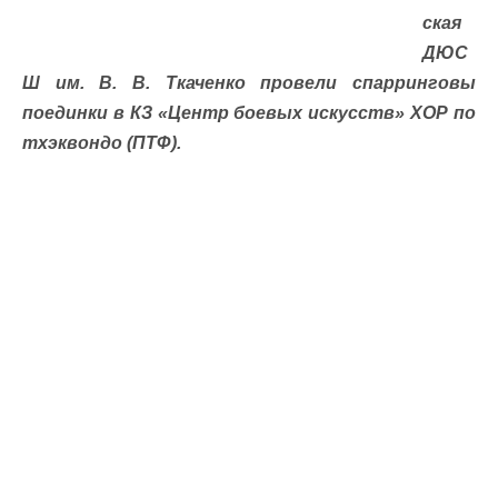
ская
ДЮС
Ш им. В. В. Ткаченко провели спарринговы
поединки в КЗ «Центр боевых искусств» ХОР по
тхэквондо (ПТФ).