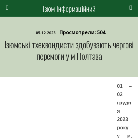
Ізюм Інформаційний
Просмотрели: 504
05.12.2023
Ізюмські тхеквондисти здобувають чергові
перемоги у м Полтава
01 –
02
грудн
я
2023
року
у м.