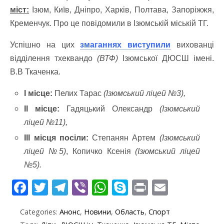
міст:
Ізюм, Київ, Дніпро, Харків, Полтава, Запоріжжя,
Кременчук. Про це повідомили в Ізюмській міській ТГ.
Успішно на цих
змаганнях виступили
вихованці
відділення тхеквандо
(ВТФ)
Ізюмської ДЮСШ імені.
В.В Ткаченка.
І місце:
Пелих Тарас
(Ізюмський ліцей №3),
ІІ місце:
Гадяцький Олександр
(Ізюмський
ліцей №11),
ІІІ місця посіли:
Степанян Артем
(Ізюмський
ліцей №5)
, Копичко Ксенія
(Ізюмський ліцей
№5).
F
T
T
Vi
W
S
Pr
E
ac
w
el
b
h
k
in
m
Categories:
Анонс
,
Новини
,
Область
,
Спорт
e
itt
e
er
at
y
t
ai