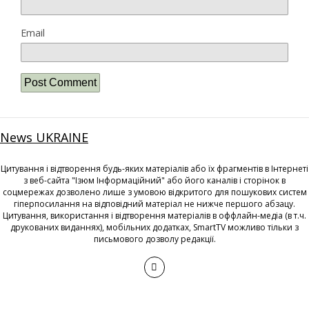
Email
News UKRAINE
Цитування і відтворення будь-яких матеріалів або їх фрагментів в Інтернеті
з веб-сайта "Ізюм Інформаційний" або його каналів і сторінок в
соцмережах дозволено лише з умовою відкритого для пошукових систем
гіперпосилання на відповідний матеріал не нижче першого абзацу.
Цитування, використання і відтворення матеріалів в оффлайн-медіа (в т.ч.
друкованих виданнях), мобільних додатках, SmartTV можливо тільки з
письмового дозволу редакції.