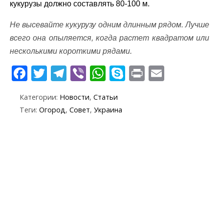
кукурузы должно составлять 80-100 м.
Не высевайте кукурузу одним длинным рядом. Лучше
всего она опыляется, когда растет квадратом или
несколькими короткими рядами.
F
T
T
Vi
W
S
Pr
E
ac
w
el
b
h
k
in
m
Категории:
Новости
,
Статьи
e
itt
e
er
at
y
t
ai
Теги:
Огород
,
Совет
,
Украина
b
er
gr
s
p
l
o
a
A
e
o
m
p
k
p