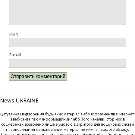
Имя
E-mail
News UKRAINE
Цитування і відтворення будь-яких матеріалів або їх фрагментів в Інтернеті
з веб-сайта "Ізюм Інформаційний" або його каналів і сторінок в
соцмережах дозволено лише з умовою відкритого для пошукових систем
гіперпосилання на відповідний матеріал не нижче першого абзацу.
Цитування, використання і відтворення матеріалів в оффлайн-медіа (в т.ч.