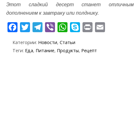
Этот сладкий десерт станет отличным
дополнением к завтраку или полднику.
F
T
T
Vi
W
S
Pr
E
ac
w
el
b
h
k
in
m
Категории:
Новости
,
Статьи
e
itt
e
er
at
y
t
ai
Теги:
Еда
,
Питание
,
Продукты
,
Рецепт
b
er
gr
s
p
l
o
a
A
e
o
m
p
k
p