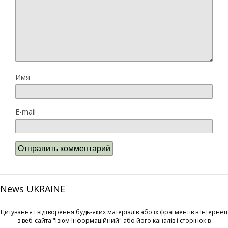
Имя
E-mail
News UKRAINE
Цитування і відтворення будь-яких матеріалів або їх фрагментів в Інтернеті
з веб-сайта "Ізюм Інформаційний" або його каналів і сторінок в