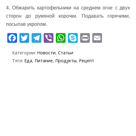
4. Обжарить картофельники на среднем огне с двух
сторон до румяной корочки. Подавать горячими,
посыпав укропом.
F
T
T
Vi
W
S
Pr
E
ac
w
el
b
h
k
in
m
Категории:
Новости
,
Статьи
e
itt
e
er
at
y
t
ai
Теги:
Еда
,
Питание
,
Продукты
,
Рецепт
b
er
gr
s
p
l
o
a
A
e
o
m
p
k
p