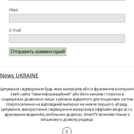
Имя
E-mail
News UKRAINE
Цитування і відтворення будь-яких матеріалів або їх фрагментів в Інтернеті
з веб-сайта "Ізюм Інформаційний" або його каналів і сторінок в
соцмережах дозволено лише з умовою відкритого для пошукових систем
гіперпосилання на відповідний матеріал не нижче першого абзацу.
Цитування, використання і відтворення матеріалів в оффлайн-медіа (в т.ч.
друкованих виданнях), мобільних додатках, SmartTV можливо тільки з
письмового дозволу редакції.