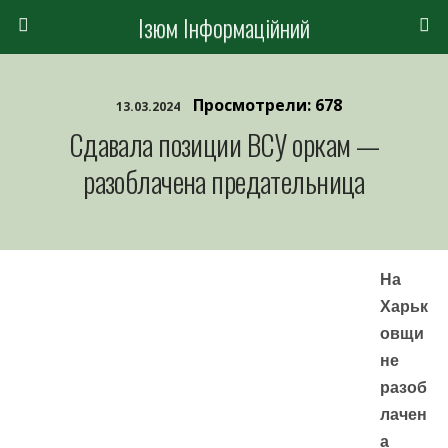
Ізюм Інформаційний
Просмотрели: 678
13.03.2024
Сдавала позиции ВСУ оркам —
разоблачена предательница
На
Харьк
овщи
не
разоб
лачен
а