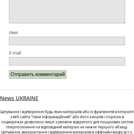
Имя
E-mail
News UKRAINE
Цитування і відтворення будь-яких матеріалів або їх фрагментів в Інтернеті
з веб-сайта "Ізюм Інформаційний" або його каналів і сторінок в
соцмережах дозволено лише з умовою відкритого для пошукових систем
гіперпосилання на відповідний матеріал не нижче першого абзацу.
Цитування, використання і відтворення матеріалів в оффлайн-медіа (в т.ч.