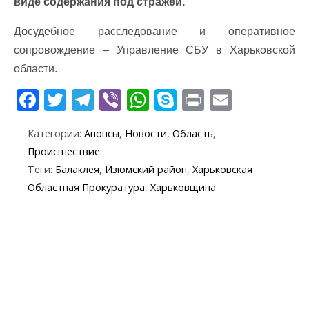
виде содержания под стражей.
Досудебное расследование и оперативное
сопровождение – Управление СБУ в Харьковской
области.
F
T
T
Vi
W
S
Pr
E
ac
w
el
b
h
k
in
m
Категории:
Анонсы
,
Новости
,
Область
,
e
itt
e
er
at
y
t
ai
Происшествие
b
er
gr
s
p
l
Теги:
Балаклея
,
Изюмский район
,
Харьковская
o
a
A
e
Областная Прокуратура
,
Харьковщина
o
m
p
k
p