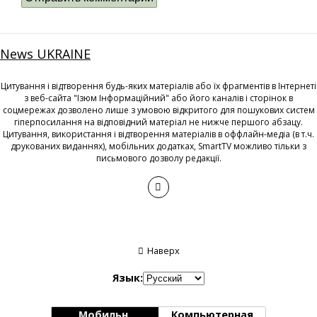
News UKRAINE
Цитування і відтворення будь-яких матеріалів або їх фрагментів в Інтернеті
з веб-сайта "Ізюм Інформаційний" або його каналів і сторінок в
соцмережах дозволено лише з умовою відкритого для пошукових систем
гіперпосилання на відповідний матеріал не нижче першого абзацу.
Цитування, використання і відтворення матеріалів в оффлайн-медіа (в т.ч.
друкованих виданнях), мобільних додатках, SmartTV можливо тільки з
письмового дозволу редакції.
Наверх
Язык:
Мобильн.
Компьютерная