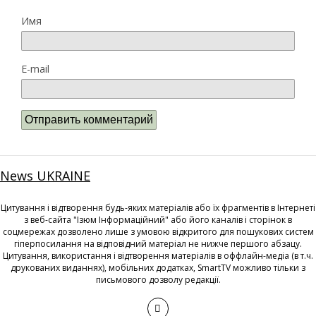
Имя
E-mail
News UKRAINE
Цитування і відтворення будь-яких матеріалів або їх фрагментів в Інтернеті
з веб-сайта "Ізюм Інформаційний" або його каналів і сторінок в
соцмережах дозволено лише з умовою відкритого для пошукових систем
гіперпосилання на відповідний матеріал не нижче першого абзацу.
Цитування, використання і відтворення матеріалів в оффлайн-медіа (в т.ч.
друкованих виданнях), мобільних додатках, SmartTV можливо тільки з
письмового дозволу редакції.