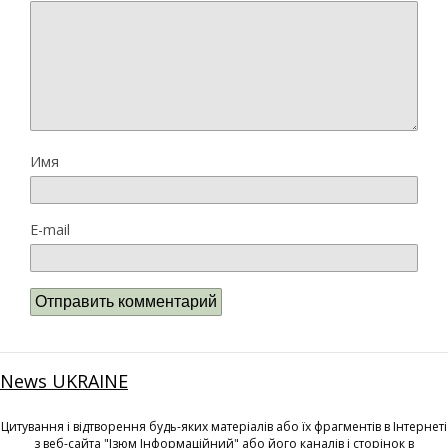
Имя
E-mail
News UKRAINE
Цитування і відтворення будь-яких матеріалів або їх фрагментів в Інтернеті
з веб-сайта "Ізюм Інформаційний" або його каналів і сторінок в