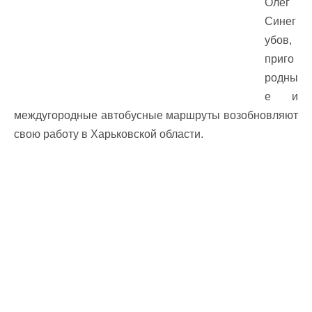
Олег
Синег
убов,
приго
родны
е и
междугородные автобусные маршруты возобновляют
свою работу в Харьковской области.