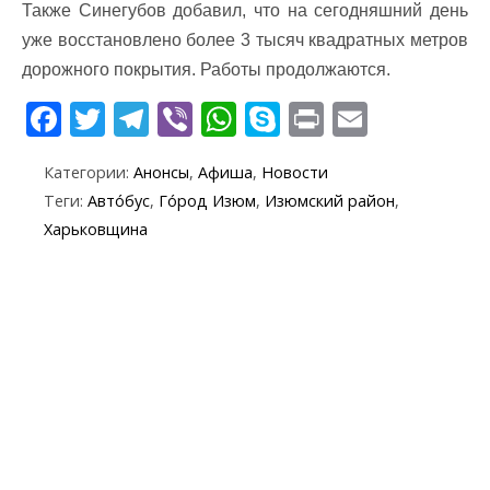
Также Синегубов добавил, что на сегодняшний день
уже восстановлено более 3 тысяч квадратных метров
дорожного покрытия. Работы продолжаются.
F
T
T
Vi
W
S
Pr
E
ac
w
el
b
h
k
in
m
Категории:
Анонсы
,
Афиша
,
Новости
e
itt
e
er
at
y
t
ai
Теги:
Авто́бус
,
Го́род Изюм
,
Изюмский район
,
b
er
gr
s
p
l
Харьковщина
o
a
A
e
o
m
p
k
p