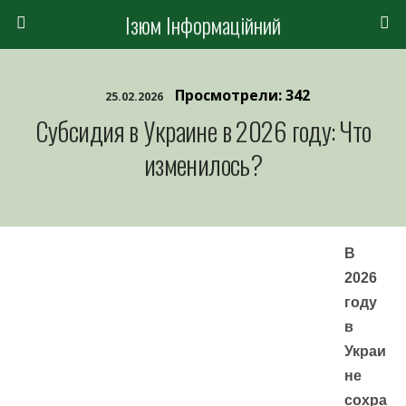
Ізюм Інформаційний
Просмотрели: 342
25.02.2026
Субсидия в Украине в 2026 году: Что
изменилось?
В
2026
году
в
Украи
не
сохра