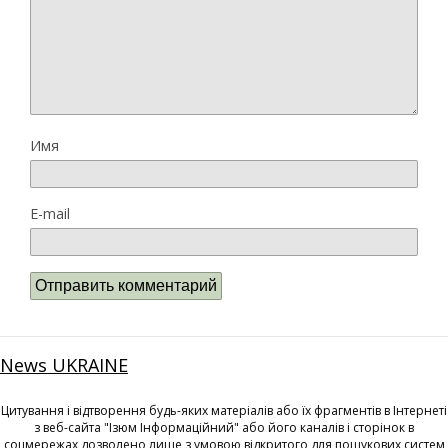
Имя
E-mail
News UKRAINE
Цитування і відтворення будь-яких матеріалів або їх фрагментів в Інтернеті
з веб-сайта "Ізюм Інформаційний" або його каналів і сторінок в
соцмережах дозволено лише з умовою відкритого для пошукових систем