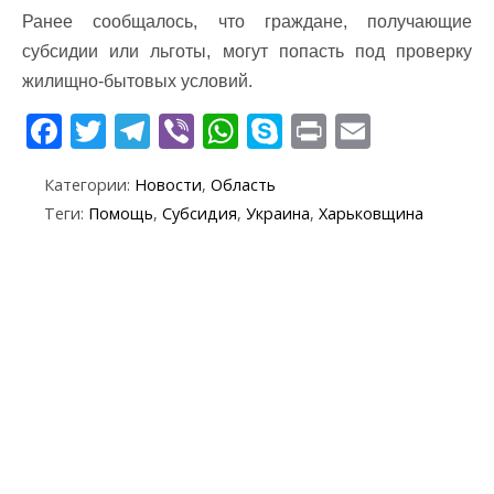
Ранее сообщалось, что граждане, получающие
субсидии или льготы, могут попасть под проверку
жилищно-бытовых условий.
F
T
T
Vi
W
S
Pr
E
ac
w
el
b
h
k
in
m
Категории:
Новости
,
Область
e
itt
e
er
at
y
t
ai
Теги:
Помощь
,
Субсидия
,
Украина
,
Харьковщина
b
er
gr
s
p
l
o
a
A
e
o
m
p
k
p