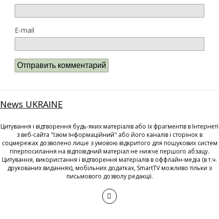
E-mail
News UKRAINE
Цитування і відтворення будь-яких матеріалів або їх фрагментів в Інтернеті
з веб-сайта "Ізюм Інформаційний" або його каналів і сторінок в
соцмережах дозволено лише з умовою відкритого для пошукових систем
гіперпосилання на відповідний матеріал не нижче першого абзацу.
Цитування, використання і відтворення матеріалів в оффлайн-медіа (в т.ч.
друкованих виданнях), мобільних додатках, SmartTV можливо тільки з
письмового дозволу редакції.