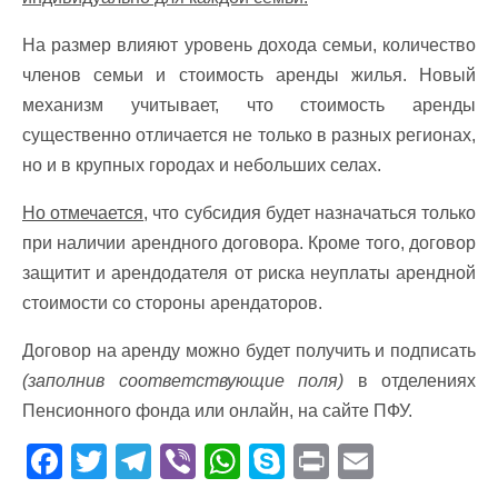
На размер влияют уровень дохода семьи, количество
членов семьи и стоимость аренды жилья. Новый
механизм учитывает, что стоимость аренды
существенно отличается не только в разных регионах,
но и в крупных городах и небольших селах.
Но отмечается
, что субсидия будет назначаться только
при наличии арендного договора. Кроме того, договор
защитит и арендодателя от риска неуплаты арендной
стоимости со стороны арендаторов.
Договор на аренду можно будет получить и подписать
(заполнив соответствующие поля)
в отделениях
Пенсионного фонда или онлайн, на сайте ПФУ.
F
T
T
Vi
W
S
Pr
E
ac
w
el
b
h
k
in
m