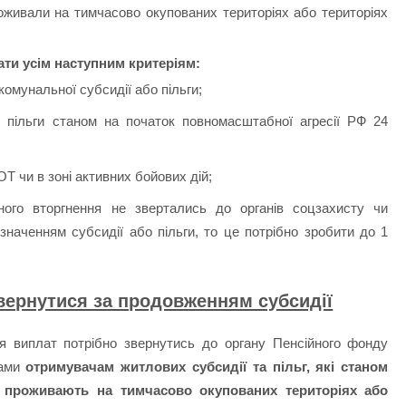
проживали на тимчасово окупованих територіях або територіях
ати усім наступним критеріям:
омунальної субсидії або пільги;
 пільги станом на початок повномасштабної агресії РФ 24
Т чи в зоні активних бойових дій;
ого вторгнення не звертались до органів соцзахисту чи
значенням субсидії або пільги, то це потрібно зробити до 1
звернутися за продовженням субсидії
я виплат потрібно звернутись до органу Пенсійного фонду
тами
отримувачам житлових субсидії та пільг, які станом
 проживають на тимчасово окупованих територіях або