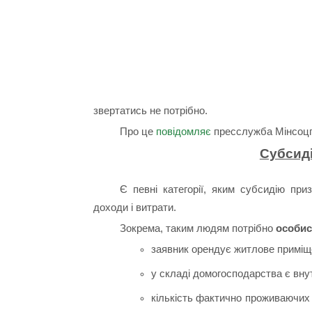
звертатись не потрібно.
Про це
повідомляє
пресслужба Мінсоцп
Субсиді
Є певні категорії, яким субсидію при
доходи і витрати.
Зокрема, таким людям потрібно
особис
заявник орендує житлове приміще
у складі домогосподарства є вн
кількість фактично проживаючих 