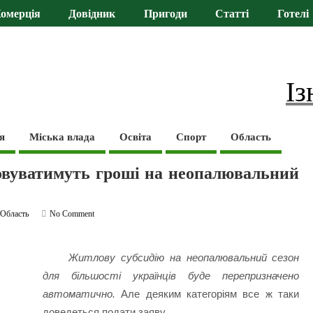
омерція
Довідник
Пригоди
Статті
Готелі
Із
я
Міська влада
Освіта
Спорт
Область
ховуватимуть гроші на неопалювальний
,
Область
No Comment
Житлову субсидію на неопалювальний сезон
для більшості українців буде перепризначено
автоматично.
Але деяким категоріям все ж таки
доведеться подати заяву.