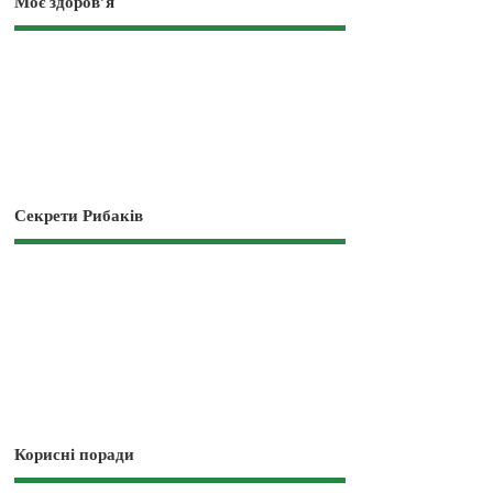
Моє здоров’я
Секрети Рибаків
Корисні поради