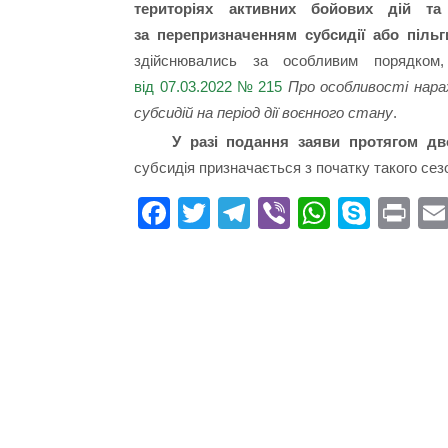
територіях активних бойових дій та
за перепризначенням субсидії або пільг
здійснювались за особливим порядко
від 07.03.2022 № 215
Про особливості нара
субсидій на період дії воєнного стану
.
У разі подання заяви протягом дв
субсидія призначається з початку такого сезо
Fa
T
Te
Vi
W
S
Pr
ce
wi
le
be
ha
ky
in
bo
tte
gr
r
ts
pe
t
ok
r
a
A
m
pp