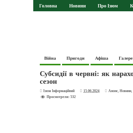
Головна
Новини
Про Ізюм
К
Війна
Пригоди
Афіша
Галере
Субсидії в червні: як нара
сезон
Ізюм Інформаційний
15.06.2024
Анонс
,
Новини
Просмотрели: 532