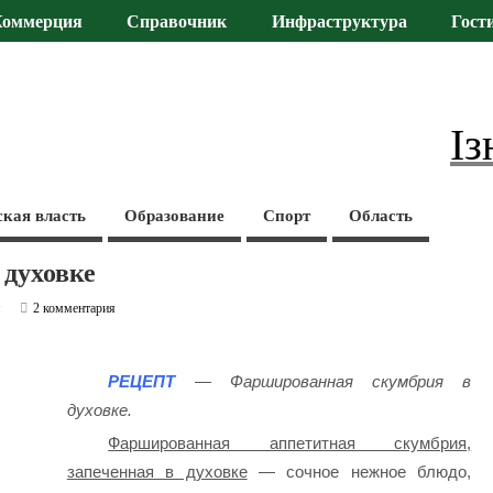
Коммерция
Справочник
Инфраструктура
Гост
Із
ская власть
Образование
Спорт
Область
духовке
и
2 комментария
РЕЦЕПТ
— Ф
аршированная скумбрия в
духовке.
Фаршированная аппетитная скумбрия,
запеченная в духовке
— сочное нежное блюдо,