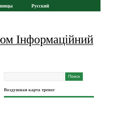
иницы
Русский
юм Інформаційний
Воздушная карта тревог