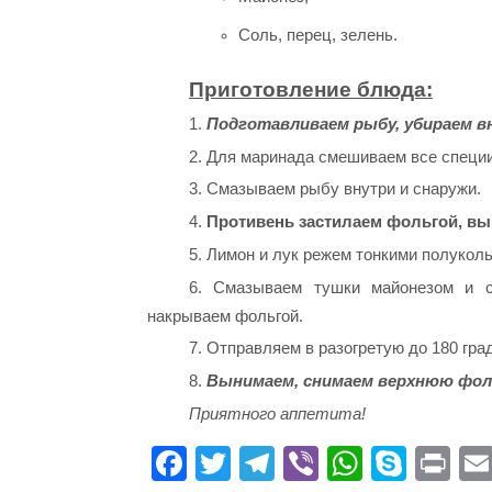
Соль, перец, зелень.
Приготовление блюда:
1.
Подготавливаем рыбу, убираем вн
2. Для маринада смешиваем все специи,
3. Смазываем рыбу внутри и снаружи.
4.
Противень застилаем фольгой, вы
5. Лимон и лук режем тонкими полукол
6. Смазываем тушки майонезом и с
накрываем фольгой.
7. Отправляем в разогретую до 180 гра
8.
Вынимаем, снимаем верхнюю фольг
Приятного аппетита!
Fa
T
Te
Vi
W
S
Pr