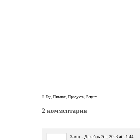
ce
wi
le
be
ha
ky
in
bo
tte
gr
r
ts
pe
t
ok
r
a
A
m
pp
Еда
,
Питание
,
Продукты
,
Рецепт
2 комментария
Заяц
-
Декабрь 7th, 2023 at 21:44