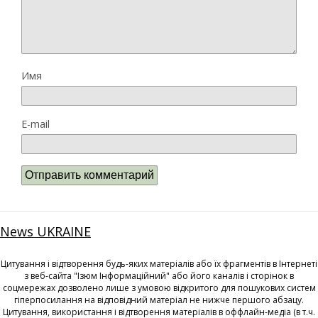
Имя
E-mail
News UKRAINE
Цитування і відтворення будь-яких матеріалів або їх фрагментів в Інтернеті
з веб-сайта "Ізюм Інформаційний" або його каналів і сторінок в
соцмережах дозволено лише з умовою відкритого для пошукових систем
гіперпосилання на відповідний матеріал не нижче першого абзацу.
Цитування, використання і відтворення матеріалів в оффлайн-медіа (в т.ч.