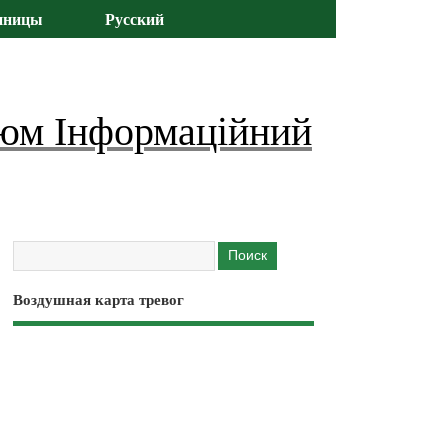
иницы
Русский
юм Інформаційний
Воздушная карта тревог