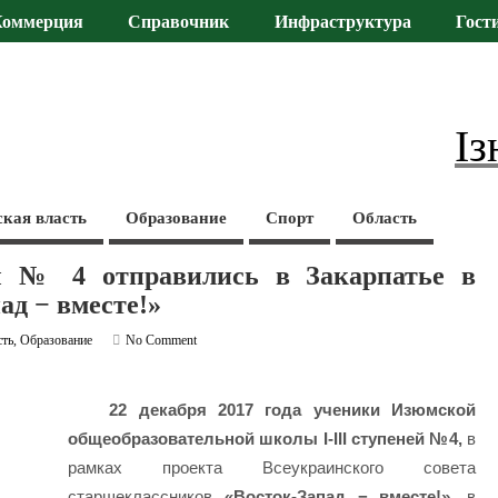
Коммерция
Справочник
Инфраструктура
Гост
Із
ская власть
Образование
Спорт
Область
 № 4 отправились в Закарпатье в
ад − вместе!»
сть
,
Образование
No Comment
22 декабря 2017 года ученики Изюмской
общеобразовательной школы І-ІІІ ступеней №4,
в
рамках проекта Всеукраинского совета
старшеклассников
«Восток-Запад − вместе!»
, в