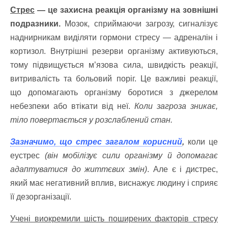
Стрес
— це захисна реакція організму на зовнішні
подразники.
Мозок, сприймаючи загрозу, сигналізує
наднирникам виділяти гормони стресу — адреналін і
кортизол. Внутрішні резерви організму активуються,
тому підвищується м’язова сила, швидкість реакції,
витривалість та больовий поріг. Це важливі реакції,
що допомагають організму боротися з джерелом
небезпеки або втікати від неї.
Коли загроза зникає,
тіло повертається у розслаблений стан.
Зазначимо, що стрес загалом корисний
,
коли це
еустрес
(він мобілізує сили організму й допомагає
адаптуватися до життєвих змін)
. Але є і дистрес,
який має негативний вплив, виснажує людину і сприяє
її дезорганізації.
Учені виокремили шість поширених факторів стресу