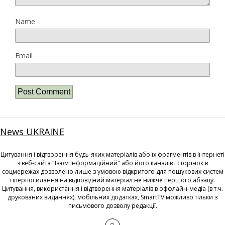
Name
Email
News UKRAINE
Цитування і відтворення будь-яких матеріалів або їх фрагментів в Інтернеті
з веб-сайта "Ізюм Інформаційний" або його каналів і сторінок в
соцмережах дозволено лише з умовою відкритого для пошукових систем
гіперпосилання на відповідний матеріал не нижче першого абзацу.
Цитування, використання і відтворення матеріалів в оффлайн-медіа (в т.ч.
друкованих виданнях), мобільних додатках, SmartTV можливо тільки з
письмового дозволу редакції.