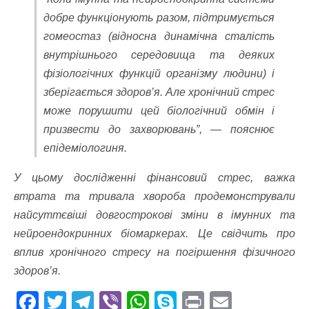
добре функціонують разом, підтримується
гомеостаз (відносна динамічна сталість
внутрішнього середовища та деяких
фізіологічних функцій організму людини) і
зберігається здоров’я. Але хронічний стрес
може порушити цей біологічний обмін і
призвести до захворювань”, — пояснює
епідеміологиня.
У цьому дослідженні фінансовий стрес, важка
втрата та тривала хвороба продемонстрували
найсуттєвіші довгострокові зміни в імунних та
нейроендокринних біомаркерах. Це свідчить про
вплив хронічного стресу на погіршення фізичного
здоров’я.
F
T
T
Vi
W
S
Pr
E