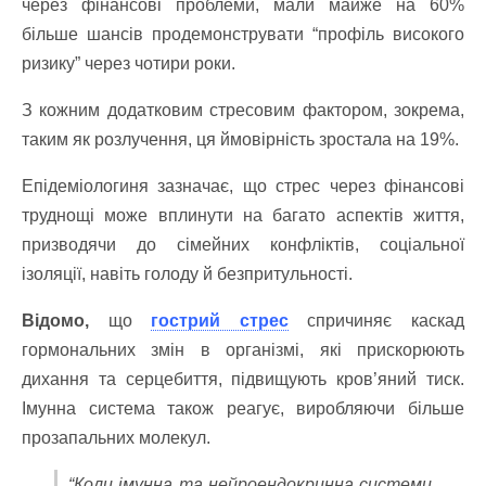
через фінансові проблеми, мали майже на 60%
більше шансів продемонструвати “профіль високого
ризику” через чотири роки.
З кожним додатковим стресовим фактором, зокрема,
таким як розлучення, ця ймовірність зростала на 19%.
Епідеміологиня зазначає, що стрес через фінансові
труднощі може вплинути на багато аспектів життя,
призводячи до сімейних конфліктів, соціальної
ізоляції, навіть голоду й безпритульності.
Відомо,
що
гострий стрес
спричиняє каскад
гормональних змін в організмі, які прискорюють
дихання та серцебиття, підвищують кров’яний тиск.
Імунна система також реагує, виробляючи більше
прозапальних молекул.
“Коли імунна та нейроендокринна системи