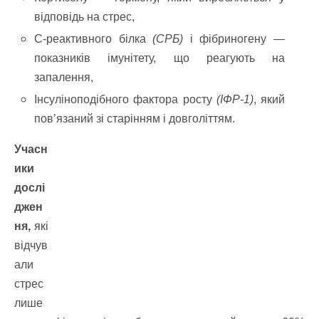
відповідь на стрес,
С-реактивного білка
(СРБ)
і фібриногену —
показників імунітету, що реагують на
запалення,
Інсуліноподібного фактора росту
(ІФР-1)
, який
пов’язаний зі старінням і довголіттям.
Учасн
ики
дослі
джен
ня,
які
відчув
али
стрес
лише