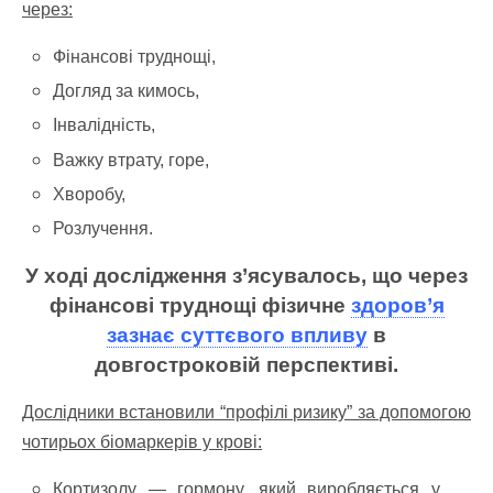
через:
Фінансові труднощі,
Догляд за кимось,
Інвалідність,
Важку втрату, горе,
Хворобу,
Розлучення.
У ході дослідження з’ясувалось, що через
фінансові труднощі фізичне
здоров’я
зазнає суттєвого впливу
в
довгостроковій перспективі.
Дослідники встановили “профілі ризику” за допомогою
чотирьох біомаркерів у крові:
Кортизолу — гормону, який виробляється у