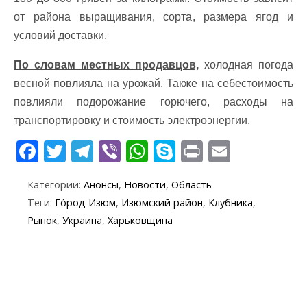
от района выращивания, сорта, размера ягод и
условий доставки.
По словам местных продавцов,
холодная погода
весной повлияла на урожай. Также на себестоимость
повлияли подорожание горючего, расходы на
транспортировку и стоимость электроэнергии.
F
T
T
Vi
W
S
Pr
E
ac
w
el
b
h
k
in
m
Категории:
Анонсы
,
Новости
,
Область
e
itt
e
er
at
y
t
ai
Теги:
Го́род Изюм
,
Изюмский район
,
Клубника
,
b
er
gr
s
p
l
Рынок
,
Украина
,
Харьковщина
o
a
A
e
o
m
p
k
p