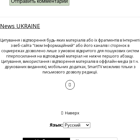
News UKRAINE
Цитування і відтворення будь-яких матеріалів або їх фрагментів в Інтернеті
з веб-сайта "Ізюм Інформаційний" або його каналів і сторінок в
соцмережах дозволено лише з умовою відкритого для пошукових систем
гіперпосилання на відповідний матеріал не нижче першого абзацу.
Цитування, використання і відтворення матеріалів в оффлайн-медіа (в т.ч.
друкованих виданнях), мобільних додатках, SmartTV можливо тільки з
письмового дозволу редакції.
Наверх
Язык: