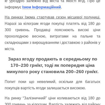
кг уроздріб залежно від міста та якості ягід.
Про це
інформує
Ізюм Інформаційний
.
На ринках Ізюма стартував сезон місцевої полуниці.
Наразі за кілограм ягоди покупці платять від 180 до
300 гривень. Продавці пояснюють високі ціни
прохолодною весною, витратами на пальне та
складнощами з вирощуванням і доставкою з районів у
міста.
Зараз ягоду продають в середньому по
170–230 грн/кг, тоді як попередня ціна
минулого року становила 200–260 грн/кг.
Попит поки що невеликий, оскільки для багатьох
покупців вартість ягоди залишається високою.
На ринку “Залізничний” ціни коливаються від 180 до
300 гривень за кілограм. Вартість залежить від району