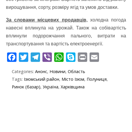
вирощування, сорту, розміру ягід та умов доставки.
За словами місцевих продавців,
холодна погода
навесні вплинула на урожай.
Також на собівартість
вплинули подорожчання пального, витрати на
транспортування та вартість електроенергії.
F
T
T
Vi
W
S
Pr
E
ac
w
el
b
h
k
in
m
Categories:
Анонс
,
Новини
,
Область
e
itt
e
er
at
y
t
ai
Tags:
Ізюмський район
,
Місто Ізюм
,
Полуниця
,
b
er
gr
s
p
l
Ринок (базар)
,
Україна
,
Харківщина
o
a
A
e
o
m
p
k
p