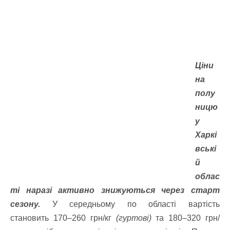
Ціни
на
полу
ницю
у
Харкі
вські
й
облас
ті наразі активно знижуються через старт
сезону.
У середньому по області вартість
становить 170–260 грн/кг
(гуртові)
та 180–320 грн/