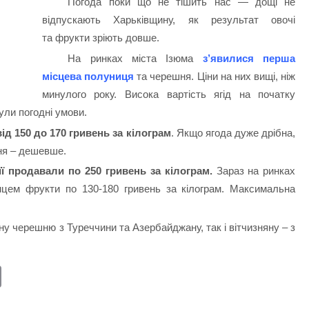
Погода поки що не тішить нас — дощі не
відпускають Харьківщину, як результат овочі
та фрукти зріють довше.
На ринках міста Ізюма
з’явилися перша
місцева полуниця
та черешня. Ціни на них вищі, ніж
минулого року. Висока вартість ягід на початку
ули погодні умови.
ід 150 до 170 гривень за кілограм
. Якщо ягода дуже дрібна,
ня – дешевше.
ї продавали по 250 гривень за кілограм.
Зараз на ринках
онцем фрукти по 130-180 гривень за кілограм. Максимальна
у черешню з Туреччини та Азербайджану, так і вітчизняну – з
E
m