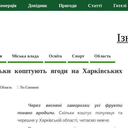
омерція
Довідник
Пригоди
Статті
Готелі
Із
я
Міська влада
Освіта
Спорт
Область
ьки коштують ягоди на Харківських
,
Область
No Comment
Через весняні заморозки усі фрукти
погано вродили.
Скільки коштує полуниця та
черешня у Харківській області, читаємо нижче.