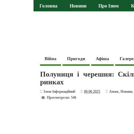
Головна
Новини
Про Ізюм
К
Війна
Пригоди
Афіша
Галере
Полуниця і черешня: Скіл
ринках
Ізюм Інформаційний
06.06.2025
Анонс
,
Новини
Просмотрели: 546