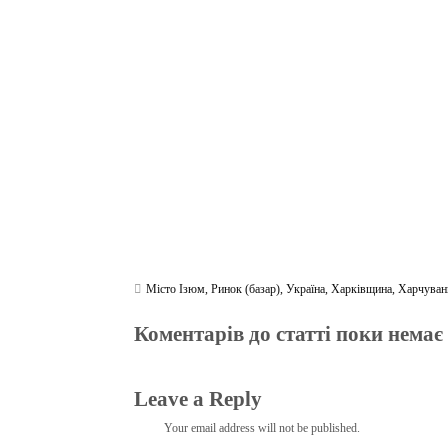
bo
tte
gr
r
ts
pe
t
ok
r
a
A
m
pp
Місто Ізюм
,
Ринок (базар)
,
Україна
,
Харківщина
,
Харчуван
Коментарів до статті поки немає
Leave a Reply
Your email address will not be published.