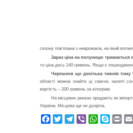
сезону пов’язана з неврожаєм, на який вплин
Зараз ціна на полуницю тримається в
то ціна десь 140 гривень. Якщо є пошкоджен
Черешеня ще декілька тижнів тому ї
області можна знайти ці смачні, налиті с
вартість – 200 гривень за кілограм.
На місцевих ринках продають як імпортн
України. Місцева ще не дозріла.
Fa
T
Te
Vi
W
S
Pr
ce
wi
le
be
ha
ky
in