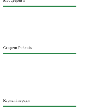
Моє здоров’я
Секрети Рибаків
Корисні поради