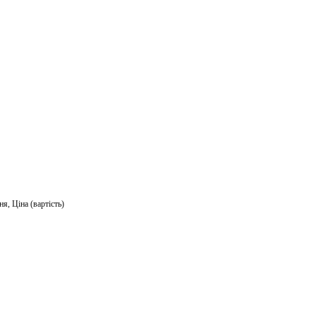
ail
ня
,
Ціна (вартість)