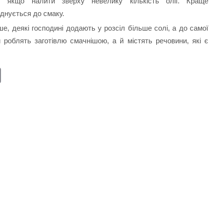
, якщо налити зверху невелику кількість олії. Краще
днується до смаку.
, деякі господині додають у розсіл більше солі, а до самої
 роблять заготівлю смачнішою, а й містять речовини, які є
E
m
ail