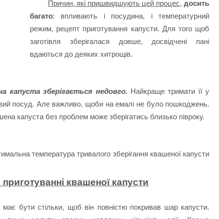
Причин, які пришвидшують цей процес,
досить
багато
: впливають і посудина, і температурний
режим, рецепт приготування капусти. Для того щоб
заготівля зберігалася довше, досвідчені пані
вдаються до деяких хитрощів.
а капуста зберігається недовго.
Найкраще тримати її у
евий посуд. Але важливо, щоби на емалі не було пошкоджень.
ашена капуста без проблем може зберігатись близько півроку.
имальна температура тривалого зберігання квашеної капусти
 приготуванні квашеної капусти
має бути стільки, щоб він повністю покривав шар капусти.