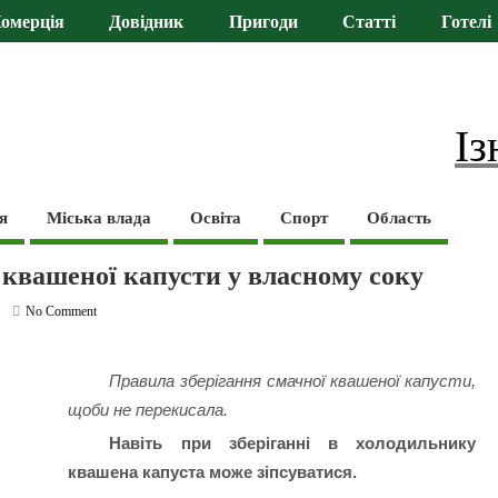
омерція
Довідник
Пригоди
Статті
Готелі
Із
я
Міська влада
Освіта
Спорт
Область
 квашеної капусти у власному соку
No Comment
Правила зберігання смачної квашеної капусти,
щоби не перекисала.
Навіть при зберіганні в холодильнику
квашена капуста може зіпсуватися.