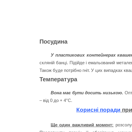
Посудина
У пластикових контейнерах квашен
скляній банці. Підійде і емальований метал
Також буде потрібно гніт. У цих випадках кв
Температура
Вона має бути досить низькою.
Опт
– від 0 до + 4°C.
Корисні поради
при
Ще один важливий момент:
розсолу 