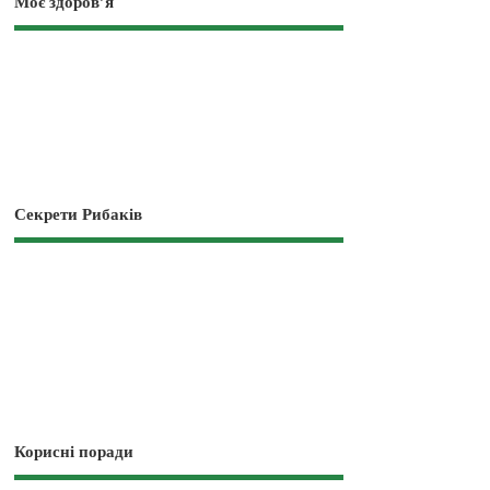
Моє здоров’я
Секрети Рибаків
Корисні поради