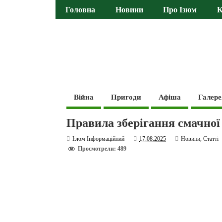
Головна
Новини
Про Ізюм
К
Війна
Пригоди
Афіша
Галере
Правила зберігання смачної
Ізюм Інформаційний
17.08.2025
Новини
,
Статті
Просмотрели: 489