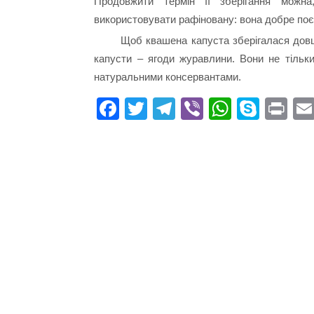
Продовжити термін її зберігання можна
використовувати рафіновану: вона добре поє
Щоб квашена капуста зберігалася довше
капусти – ягоди журавлини. Вони не тільки
натуральними консервантами.
Fa
T
Te
Vi
W
S
Pr
ce
wi
le
be
ha
ky
in
bo
tte
gr
r
ts
pe
t
ok
r
a
A
m
pp