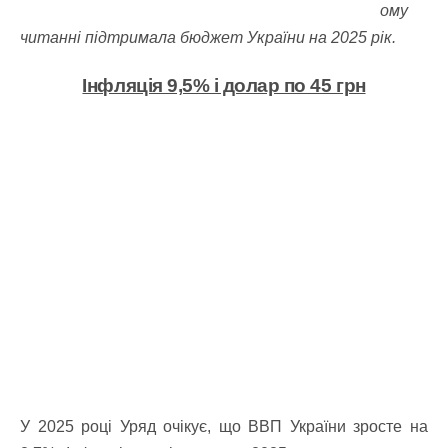
ому
читанні підтримала бюджет України на 2025 рік.
Інфляція 9,5% і долар по 45 грн
У 2025 році Уряд очікує, що ВВП України зросте на