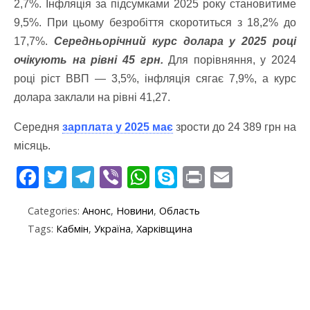
2,7%. Інфляція за підсумками 2025 року становитиме
9,5%. При цьому безробіття скоротиться з 18,2% до
17,7%.
Середньорічний курс долара у 2025 році
очікують на рівні 45 грн.
Для порівняння, у 2024
році ріст ВВП — 3,5%, інфляція сягає 7,9%, а курс
долара заклали на рівні 41,27.
Середня
зарплата у 2025 має
зрости до 24 389 грн на
місяць.
F
T
T
Vi
W
S
Pr
E
ac
w
el
b
h
k
in
m
Categories:
Анонс
,
Новини
,
Область
e
itt
e
er
at
y
t
ai
Tags:
Кабмін
,
Україна
,
Харківщина
b
er
gr
s
p
l
o
a
A
e
o
m
p
k
p