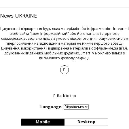
News UKRAINE
Цитування і відтворення будь-яких матеріалів або їх фрагментів в Інтернеті
з веб-сайта "Ізюм Інформаційний" або його каналів і сторінок в
соцмережах дозволено лише з умовою відкритого для пошукових систем
гіперпосилання на відповідний матеріал не нижче першого абзацу.
Цитування, використання і відтворення матеріалів в оффлайн-медіа (в т.ч.
друкованих виданнях), мобільних додатках, SmartTV можливо тільки з
письмового дозволу редакції.
Back to top
Language:
Mobile
Desktop