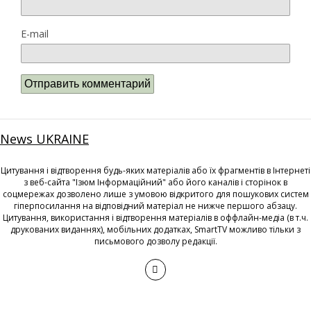
E-mail
News UKRAINE
Цитування і відтворення будь-яких матеріалів або їх фрагментів в Інтернеті
з веб-сайта "Ізюм Інформаційний" або його каналів і сторінок в
соцмережах дозволено лише з умовою відкритого для пошукових систем
гіперпосилання на відповідний матеріал не нижче першого абзацу.
Цитування, використання і відтворення матеріалів в оффлайн-медіа (в т.ч.
друкованих виданнях), мобільних додатках, SmartTV можливо тільки з
письмового дозволу редакції.