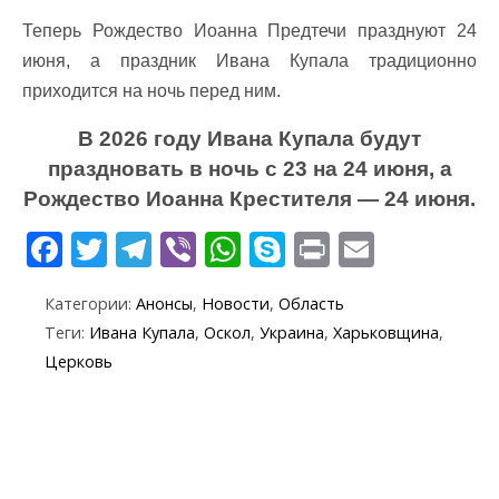
Теперь Рождество Иоанна Предтечи празднуют 24
июня, а праздник Ивана Купала традиционно
приходится на ночь перед ним.
В 2026 году Ивана Купала будут
праздновать в ночь с 23 на 24 июня, а
Рождество Иоанна Крестителя — 24 июня.
F
T
T
Vi
W
S
Pr
E
ac
w
el
b
h
k
in
m
Категории:
Анонсы
,
Новости
,
Область
e
itt
e
er
at
y
t
ai
Теги:
Ивана Купала
,
Оскол
,
Украина
,
Харьковщина
,
b
er
gr
s
p
l
Церковь
o
a
A
e
o
m
p
k
p