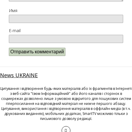
Имя
E-mail
News UKRAINE
Цитування і відтворення будь-яких матеріалів або їх фрагментів в Інтернеті
з веб-сайта "Ізюм Інформаційний" або його каналів і сторінок в
соцмережах дозволено лише з умовою відкритого для пошукових систем
гіперпосилання на відповідний матеріал не нижче першого абзацу.
Цитування, використання і відтворення матеріалів в оффлайн-медіа (в т.ч.
друкованих виданнях), мобільних додатках, SmartTV можливо тільки з
письмового дозволу редакції.