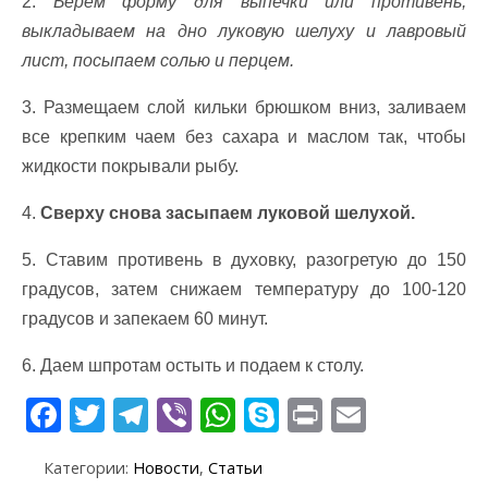
2.
Берем форму для выпечки или противень,
выкладываем на дно луковую шелуху и лавровый
лист, посыпаем солью и перцем.
3. Размещаем слой кильки брюшком вниз, заливаем
все крепким чаем без сахара и маслом так, чтобы
жидкости покрывали рыбу.
4.
Сверху снова засыпаем луковой шелухой.
5. Ставим противень в духовку, разогретую до 150
градусов, затем снижаем температуру до 100-120
градусов и запекаем 60 минут.
6. Даем шпротам остыть и подаем к столу.
F
T
T
Vi
W
S
Pr
E
ac
w
el
b
h
k
in
m
Категории:
Новости
,
Статьи
e
itt
e
er
at
y
t
ai