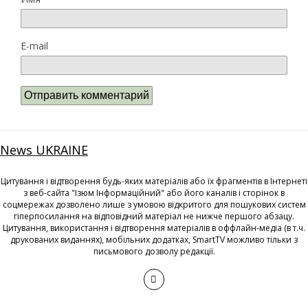
E-mail
News UKRAINE
Цитування і відтворення будь-яких матеріалів або їх фрагментів в Інтернеті
з веб-сайта "Ізюм Інформаційний" або його каналів і сторінок в
соцмережах дозволено лише з умовою відкритого для пошукових систем
гіперпосилання на відповідний матеріал не нижче першого абзацу.
Цитування, використання і відтворення матеріалів в оффлайн-медіа (в т.ч.
друкованих виданнях), мобільних додатках, SmartTV можливо тільки з
письмового дозволу редакції.