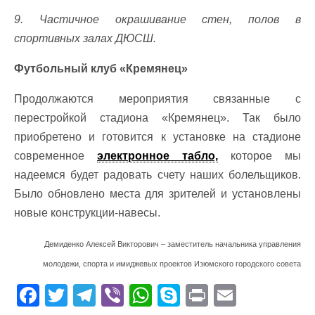
9. Частичное окрашивание стен, полов в
спортивных залах ДЮСШ.
Футбольный клуб «Кремянец»
Продолжаются мероприятия связанные с
перестройкой стадиона «Кремянец». Так было
приобретено и готовится к установке на стадионе
современное
электронное табло,
которое мы
надеемся будет радовать счету наших болельщиков.
Было обновлено места для зрителей и установлены
новые конструкции-навесы.
Демиденко Алексей Викторович – заместитель начальника управления
молодежи, спорта и имиджевых проектов Изюмского городского совета
F
T
T
Vi
W
S
Pr
E