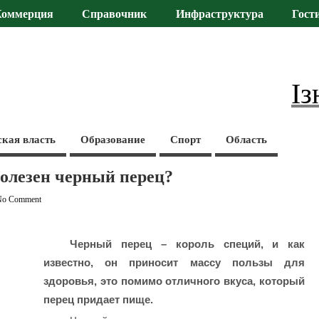
Коммерция
Справочник
Инфраструктура
Гост
Із
ская власть
Образование
Спорт
Область
олезен черный перец?
No Comment
Черный перец – король специй, и как
известно, он приносит массу пользы для
здоровья, это помимо отличного вкуса, который
перец придает пище.