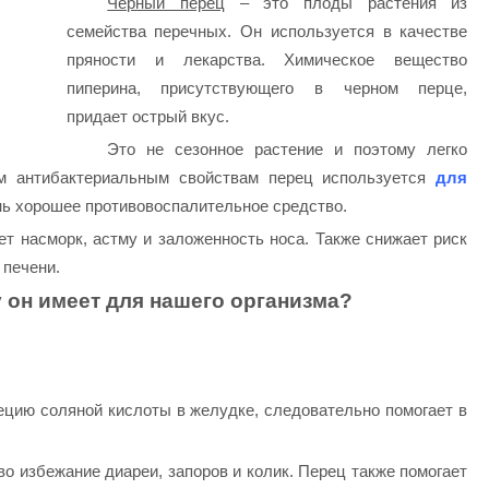
Черный перец
– это плоды растения из
семейства перечных. Он используется в качестве
пряности и лекарства. Химическое вещество
пиперина, присутствующего в черном перце,
придает острый вкус.
Это не сезонное растение и поэтому легко
им антибактериальным свойствам перец используется
для
нь хорошее противовоспалительное средство.
т насморк, астму и заложенность носа. Также снижает риск
 печени.
 он имеет для нашего организма?
ецию соляной кислоты в желудке, следовательно помогает в
 избежание диареи, запоров и колик. Перец также помогает