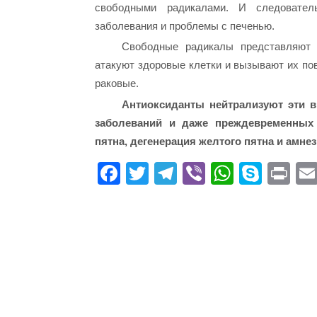
свободными радикалами. И следователь
заболевания и проблемы с печенью.
Свободные радикалы представляют 
атакуют здоровые клетки и вызывают их по
раковые.
Антиоксиданты нейтрализуют эти 
заболеваний и даже преждевременных 
пятна, дегенерация желтого пятна и амнез
Fa
T
Te
Vi
W
S
Pr
ce
wi
le
be
ha
ky
in
bo
tte
gr
r
ts
pe
t
ok
r
a
A
m
pp