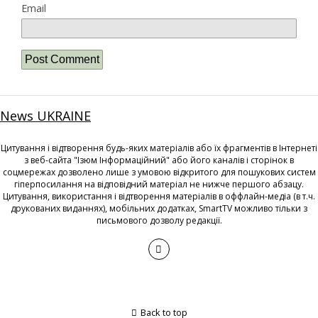
Email
News UKRAINE
Цитування і відтворення будь-яких матеріалів або їх фрагментів в Інтернеті
з веб-сайта "Ізюм Інформаційний" або його каналів і сторінок в
соцмережах дозволено лише з умовою відкритого для пошукових систем
гіперпосилання на відповідний матеріал не нижче першого абзацу.
Цитування, використання і відтворення матеріалів в оффлайн-медіа (в т.ч.
друкованих виданнях), мобільних додатках, SmartTV можливо тільки з
письмового дозволу редакції.
Back to top