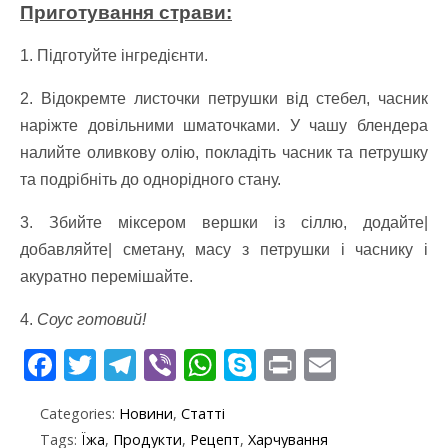
Приготування страви:
1. Підготуйте інгредієнти.
2. Відокремте листочки петрушки від стебел, часник
наріжте довільними шматочками. У чашу блендера
налийте оливкову олію, покладіть часник та петрушку
та подрібніть до однорідного стану.
3. Збийте міксером вершки із сіллю, додайте|
добавляйте| сметану, масу з петрушки і часнику і
акуратно перемішайте.
4.
Соус готовий!
F
T
T
Vi
W
S
Pr
E
ac
w
el
b
h
k
in
m
Categories:
Новини
,
Статті
e
itt
e
er
at
y
t
ai
Tags:
Їжа
,
Продукти
,
Рецепт
,
Харчування