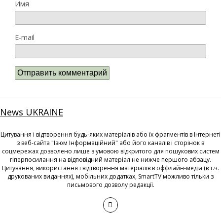
Имя
E-mail
News UKRAINE
Цитування і відтворення будь-яких матеріалів або їх фрагментів в Інтернеті
з веб-сайта "Ізюм Інформаційний" або його каналів і сторінок в
соцмережах дозволено лише з умовою відкритого для пошукових систем
гіперпосилання на відповідний матеріал не нижче першого абзацу.
Цитування, використання і відтворення матеріалів в оффлайн-медіа (в т.ч.
друкованих виданнях), мобільних додатках, SmartTV можливо тільки з
письмового дозволу редакції.