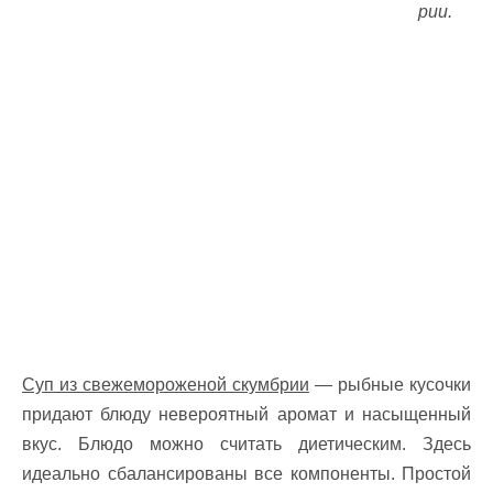
рии.
Суп из свежемороженой скумбрии
— рыбные кусочки
придают блюду невероятный аромат и насыщенный
вкус. Блюдо можно считать диетическим. Здесь
идеально сбалансированы все компоненты. Простой