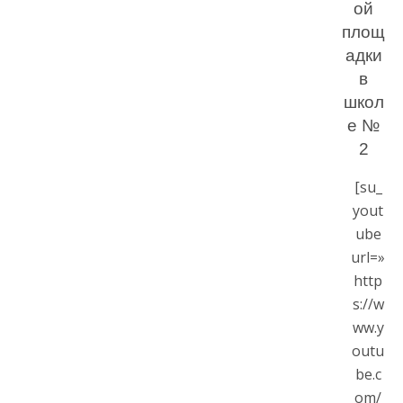
ой
площ
адки
в
школ
е №
2
[su_
yout
ube
url=»
http
s://w
ww.y
outu
be.c
om/