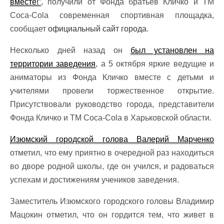
вместе!”
, получили от Фонда братьев Кличко и ТМ
Соса-Соla современная спортивная площадка,
сообщает
официальный сайт города
.
Несколько дней назад он
был установлен на
территории заведения
, а 5 октября яркие ведущие и
аниматоры из Фонда Кличко вместе с детьми и
учителями провели торжественное открытие.
Присутствовали руководство города, представители
Фонда Кличко и ТМ Соса-Соla в Харьковской области.
Изюмский городской голова Валерий Марченко
отметил, что ему приятно в очередной раз находиться
во дворе родной школы, где он учился, и радоваться
успехам и достижениям учеников заведения.
Заместитель Изюмского городского головы Владимир
Мацокин отметил, что он гордится тем, что живет в