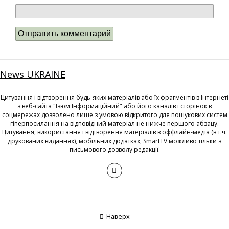
News UKRAINE
Цитування і відтворення будь-яких матеріалів або їх фрагментів в Інтернеті
з веб-сайта "Ізюм Інформаційний" або його каналів і сторінок в
соцмережах дозволено лише з умовою відкритого для пошукових систем
гіперпосилання на відповідний матеріал не нижче першого абзацу.
Цитування, використання і відтворення матеріалів в оффлайн-медіа (в т.ч.
друкованих виданнях), мобільних додатках, SmartTV можливо тільки з
письмового дозволу редакції.
Наверх