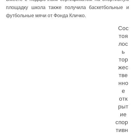
площадку школа также получила баскетбольные и
футбольные мячи от Фонда Кличко.
Сос
тоя
лос
ь
тор
жес
тве
нно
е
отк
рыт
ие
спор
тивн