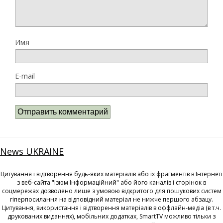
Имя
E-mail
News UKRAINE
Цитування і відтворення будь-яких матеріалів або їх фрагментів в Інтернеті
з веб-сайта "Ізюм Інформаційний" або його каналів і сторінок в
соцмережах дозволено лише з умовою відкритого для пошукових систем
гіперпосилання на відповідний матеріал не нижче першого абзацу.
Цитування, використання і відтворення матеріалів в оффлайн-медіа (в т.ч.
друкованих виданнях), мобільних додатках, SmartTV можливо тільки з