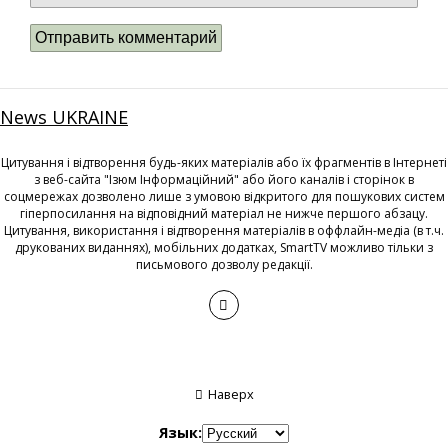
News UKRAINE
Цитування і відтворення будь-яких матеріалів або їх фрагментів в Інтернеті
з веб-сайта "Ізюм Інформаційний" або його каналів і сторінок в
соцмережах дозволено лише з умовою відкритого для пошукових систем
гіперпосилання на відповідний матеріал не нижче першого абзацу.
Цитування, використання і відтворення матеріалів в оффлайн-медіа (в т.ч.
друкованих виданнях), мобільних додатках, SmartTV можливо тільки з
письмового дозволу редакції.
Наверх
Язык: