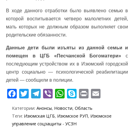
В ходе данного отработки было выявлено семью в
которой воспитывается четверо малолетних детей,
мать которых не должным образом выполняет свои
родительские обязанности.
Данные дети были изъяты из данной семьи и
помещен в ЦГБ «Песчанской Богоматери»
с
последующим устройством их в Изюмский городской
центр социально — психологической реабилитации
детей — сообщили в полиции.
F
T
T
Vi
W
S
Pr
E
ac
w
el
b
h
k
in
m
Категории:
Анонсы
,
Новости
,
Область
e
itt
e
er
at
y
t
ai
Теги:
Изюмская ЦГБ
,
Изюмское РУП
,
Изюмское
b
er
gr
s
p
l
управление соцзащиты - УСЗН
o
a
A
e