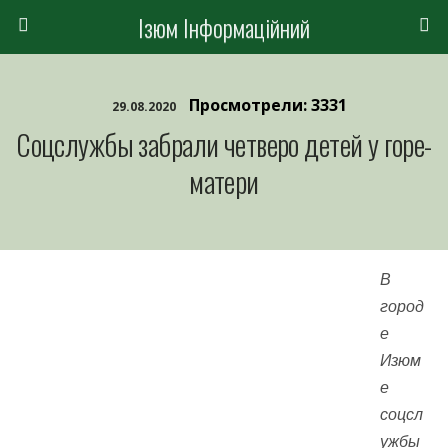
Ізюм Інформаційний
Просмотрели: 3331
29.08.2020
Соцслужбы забрали четверо детей у горе-
матери
В
город
е
Изюм
е
соцсл
ужбы