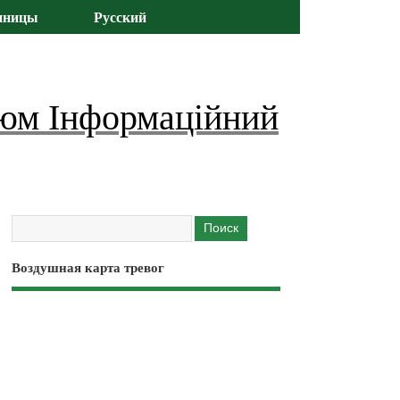
иницы
Русский
юм Інформаційний
Воздушная карта тревог