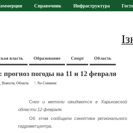
Коммерция
Справочник
Инфраструктура
Гост
Із
ская власть
Образование
Спорт
Область
 прогноз погоды на 11 и 12 февраля
а
,
Новости
,
Область
No Comment
Снег и метели ожидаются в Харьковской
области 12 февраля.
Об этом сообщили синоптики регионального
гидрометцентра.