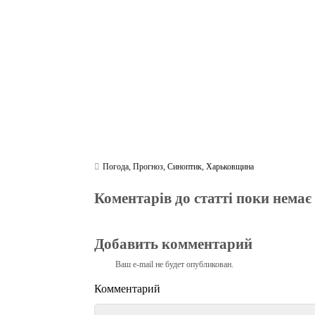
m
pp
Погода
,
Прогноз
,
Синоптик
,
Харьковщина
Коментарів до статті поки немає
Добавить комментарий
Ваш e-mail не будет опубликован.
Комментарий