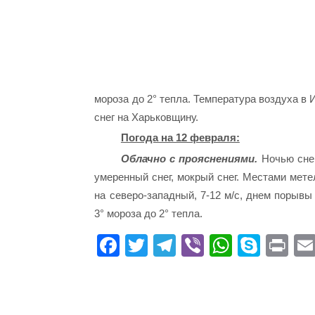
мороза до 2° тепла. Температура воздуха в 
снег на Харьковщину.
Погода на 12 февраля:
Облачно с прояснениями.
Ночью снег
умеренный снег, мокрый снег. Местами мете
на северо-западный, 7-12 м/с, днем порывы 
3° мороза до 2° тепла.
Fa
T
Te
Vi
W
S
Pr
ce
wi
le
be
ha
ky
in
bo
tte
gr
r
ts
pe
t
ok
r
a
A