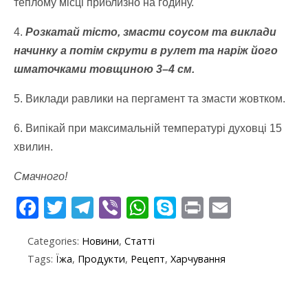
теплому місці приблизно на годину.
4.
Розкатай тісто, змасти соусом та виклади
начинку а потім скрути в рулет та наріж його
шматочками товщиною 3–4 см.
5. Виклади равлики на пергамент та змасти жовтком.
6. Випікай при максимальній температурі духовці 15
хвилин.
Смачного!
F
T
T
Vi
W
S
Pr
E
ac
w
el
b
h
k
in
m
Categories:
Новини
,
Статті
e
itt
e
er
at
y
t
ai
Tags:
Їжа
,
Продукти
,
Рецепт
,
Харчування
b
er
gr
s
p
l
o
a
A
e