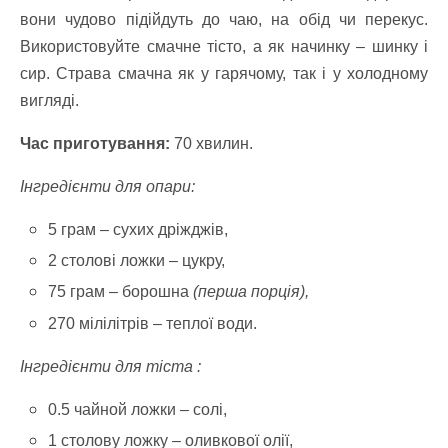
вони чудово підійдуть до чаю, на обід чи перекус.
Використовуйте смачне тісто, а як начинку – шинку і
сир. Страва смачна як у гарячому, так і у холодному
вигляді.
Час приготування:
70 хвилин.
Інгредієнти для опари:
5 грам – сухих дріжджів,
2 столові ложки – цукру,
75 грам – борошна
(перша порція),
270 мілілітрів – теплої води.
Інгредієнти для тіста :
0.5 чайной ложки – солі,
1 столову ложку – оливкової олії,