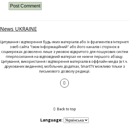
News UKRAINE
Цитування і відтворення будь-яких матеріалів або їх фрагментів в Інтернеті
з веб-сайта "Ізюм Інформаційний" або його каналів і сторінок в
соцмережах дозволено лише з умовою відкритого для пошукових систем
гіперпосилання на відповідний матеріал не нижче першого абзацу.
Цитування, використання і відтворення матеріалів в оффлайн-медіа (в т.ч.
друкованих виданнях), мобільних додатках, SmartTV можливо тільки з
письмового дозволу редакції.
Back to top
Language: