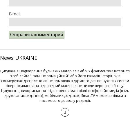
E-mail
News UKRAINE
Цитування і відтворення будь-яких матеріалів або їх фрагментів в Інтернеті
з веб-сайта "Ізюм Інформаційний" або його каналів і сторінок в
соцмережах дозволено лише з умовою відкритого для пошукових систем
гіперпосилання на відповідний матеріал не нижче першого абзацу.
Цитування, використання і відтворення матеріалів в оффлайн-медіа (в т.ч.
друкованих виданнях), мобільних додатках, SmartTV можливо тільки з
письмового дозволу редакції.