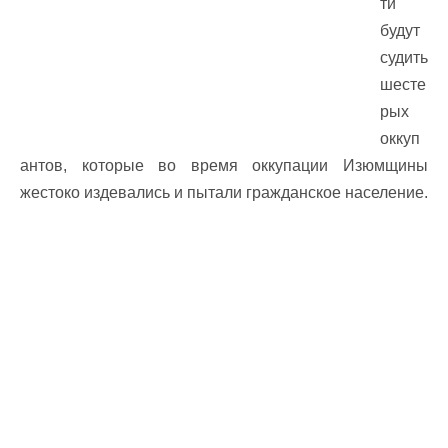
ти
будут
судить
шесте
рых
оккуп
антов, которые во время оккупации Изюмщины
жестоко издевались и пытали гражданское население.