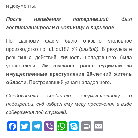
и документы.
После нападения потерпевший был
госпитализирован в больницу в Харькове.
По данному факту было открыто уголовное
производство по ч.1 ст.187 УК
(разбой).
В результате
розыскных действий личность нападавшего была
установлена.
Им оказался ранее судимый за
имущественные преступления 29-летний житель
области.
Пострадавший узнал нападавшего.
Следователи сообщили злоумышленнику о
подозрении, суд избрал ему меру пресечения в виде
содержания под стражей.
F
T
T
Vi
W
S
Pr
E
ac
w
el
b
h
k
in
m