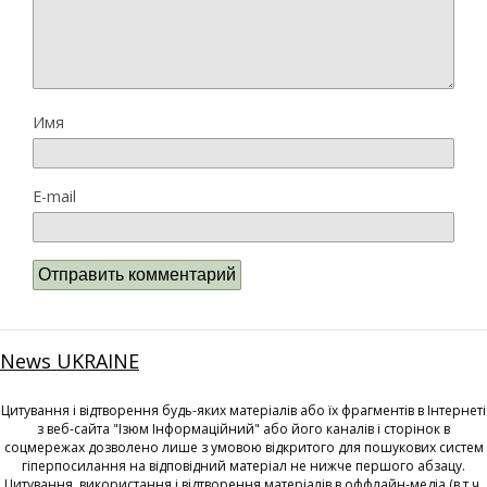
Имя
E-mail
News UKRAINE
Цитування і відтворення будь-яких матеріалів або їх фрагментів в Інтернеті
з веб-сайта "Ізюм Інформаційний" або його каналів і сторінок в
соцмережах дозволено лише з умовою відкритого для пошукових систем
гіперпосилання на відповідний матеріал не нижче першого абзацу.
Цитування, використання і відтворення матеріалів в оффлайн-медіа (в т.ч.