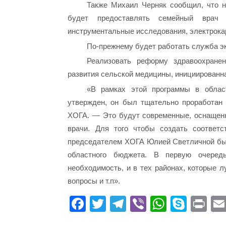
Также Михаил Черняк сообщил, что н
будет предоставлять семейный врач б
инструментальные исследования, электрокар
По-прежнему будет работать служба э
Реализовать реформу здравоохране
развития сельской медицины, инициированн
«В рамках этой программы в облас
утвержден, он был тщательно проработан
ХОГА. — Это будут современные, оснащенн
врачи. Для того чтобы создать соответс
председателем ХОГА Юлией Светличной был
областного бюджета. В первую очеред
необходимость, и в тех районах, которые 
вопросы и т.п».
Fa
T
Te
Vi
W
S
Pr
ce
wi
le
be
ha
ky
in