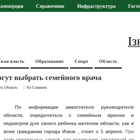
Коммерция
Справочник
Инфраструктура
Гост
Із
ская власть
Образование
Спорт
Область
гут выбрать семейного врача
ти
,
Область
No Comment
По информации заместителя руководителя
области, определяться с семейным врачом и
педиатром для своего ребенка жителям области, как и
всем гражданам города Изюм , стоит с 1 апреля.
При
этом предельных сроков для подписания деклараций на