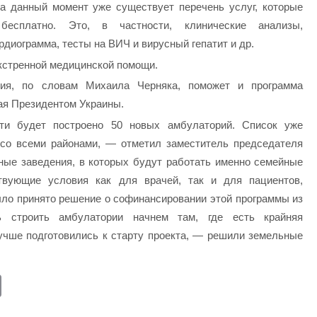
а данный момент уже существует перечень услуг, которые
есплатно. Это, в частности, клинические анализы,
диограмма, тесты на ВИЧ и вирусный гепатит и др.
кстренной медицинской помощи.
ния, по словам Михаила Черняка, поможет и программа
ая Президентом Украины.
ти будет построено 50 новых амбулаторий. Список уже
 со всеми районами, — отметил заместитель председателя
ые заведения, в которых будут работать именно семейные
твующие условия как для врачей, так и для пациентов,
о принято решение о софинансировании этой программы из
ь строить амбулатории начнем там, где есть крайняя
лучше подготовились к старту проекта, — решили земельные
E
m