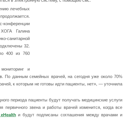
ться в электронную систему, с помощью смс.
ению лечебных
 продолжается.
с-конференции
 ХОГА Галина
ко-санитарной
подключены 32.
ло 400 из 760
мониторинг и
в. По данным семейных врачей, на сегодня уже около 70%
ачей, к которым не готовы идти пациенты, нет», — уточнила
дного периода пациенты будут получать медицинские услуги
 первичного звена и работы врачей изменится, когда все
еHealth
и будут подписаны соглашения между врачами и