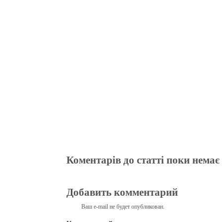
bo
tte
gr
r
ts
pe
t
ok
r
a
A
m
pp
Коментарів до статті поки немає
Добавить комментарий
Ваш e-mail не будет опубликован.