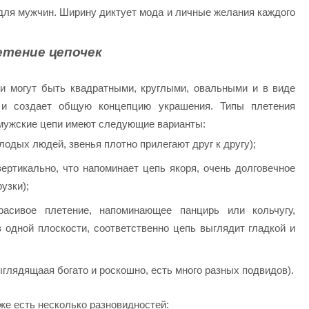
для мужчин. Ширину диктует мода и личные желания каждого
етение цепочек
ни могут быть квадратными, круглыми, овальными и в виде
 и создает общую концепцию украшения. Типы плетения
 мужские цепи имеют следующие варианты:
одых людей, звенья плотно прилегают друг к другу);
ертикально, что напоминает цепь якоря, очень долговечное
узки);
асивое плетение, напоминающее панцирь или кольчугу,
 в одной плоскости, соответственно цепь выглядит гладкой и
ыглядящаая богато и роскошно, есть много разных подвидов).
же есть несколько разновидностей: