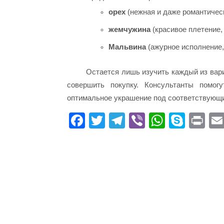
орех
(нежная и даже романтическ
жемчужина
(красивое плетение
Мальвина
(ажурное исполнение,
Остается лишь изучить каждый из вари
совершить покупку. Консультанты помог
оптимальное украшение под соответствующи
Fa
T
Te
Vi
W
S
Pr
ce
wi
le
be
ha
ky
in
bo
tte
gr
r
ts
pe
t
ok
r
a
A
m
pp