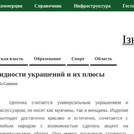
Коммерция
Справочник
Инфраструктура
Гост
Із
ская власть
Образование
Спорт
Область
видности украшений и их плюсы
No Comment
Цепочка считается универсальным украшением и
аксессуаром, ее носят как мужчины, так и женщины. Изделия
выглядят достаточно красиво и эстетично, сочетается с
любым нарядом с возможностью сделать акцент на
преимуществах образа. Они имеют доступную стоимость,