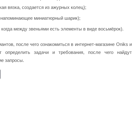
ая вязка, создается из ажурных колец);
, напоминающее миниатюрный шарик);
 когда между звеньями есть элементы в виде восьмёрок).
антов, после чего ознакомиться в интернет-магазине Oniks и
ут определить задачи и требования, после чего найдут
е запросы.
E
m
ail