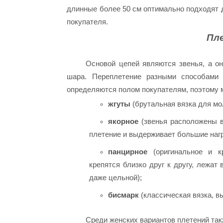
длинные более 50 см оптимально подходят 
покупателя.
Пл
Основой цепей являются звенья, а о
шара. Переплетение разными способами
определяются полом покупателям, поэтому
жгуты
(брутальная вязка для мол
якорное
(звенья расположены в
плетение и выдерживает большие нагр
панцирное
(оригинальное и кр
крепятся близко друг к другу, лежат
даже цельной);
бисмарк
(классическая вязка, в
Среди женских вариантов плетений так