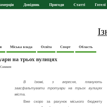
омерція
Довідник
Пригоди
Статті
Готелі
Із
я
Міська влада
Освіта
Спорт
Область
уари на трьох вулицях
 Comment
В Ізюмі, з вересня, планують
заасфальтувати тротуари на трьох вулицях
міста.
Вже скоро за рахунок міського бюджету