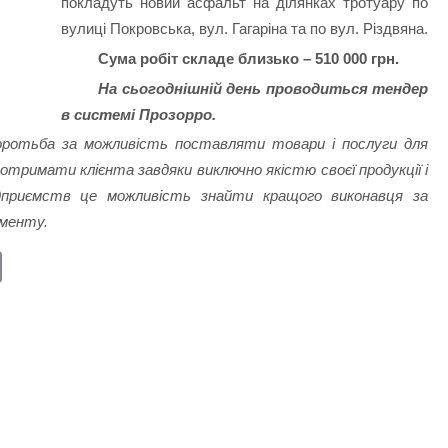
покладуть новий асфальт на ділянках тротуару по
вулиці Покровська, вул. Гагаріна та по вул. Різдвяна.
Сума робіт складе близько – 510 000 грн.
На сьогоднішній день проводиться тендер
в системі Прозорро.
боротьба за можливість поставляти товари і послуги для
отримати клієнта завдяки виключно якістю своєї продукції і
ідприємств це можливість знайти кращого виконавця за
ументу.
E
m
ail