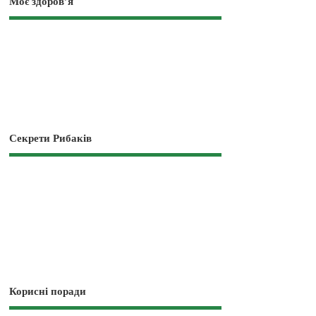
Моє здоров’я
Секрети Рибаків
Корисні поради