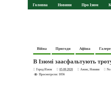
Головна
Новини
Про Ізюм
К
Війна
Пригоди
Афіша
Галере
В Ізюмі заасфальтують трот
Город Изюм
05.09.2020
Анонс
,
Новини
No
Просмотрели: 1056