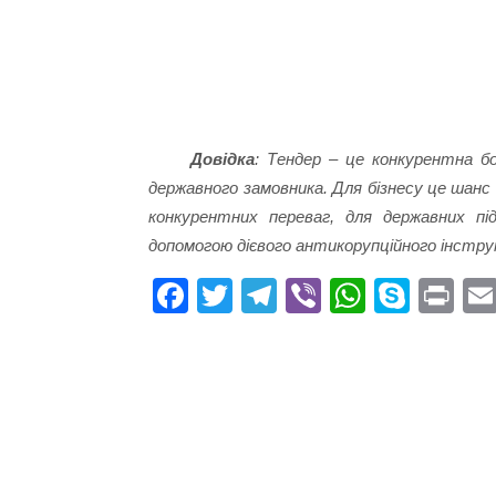
Довідка
: Тендер – це конкурентна 
державного замовника. Для бізнесу це шанс 
конкурентних переваг, для державних п
допомогою дієвого антикорупційного інстр
Fa
T
Te
Vi
W
S
Pr
ce
wi
le
be
ha
ky
in
bo
tte
gr
r
ts
pe
t
ok
r
a
A
m
pp