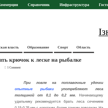
Коммерция
Справочник
Инфраструктура
Гост
Із
ская власть
Образование
Спорт
Область
ать крючок к леске на рыбалке
и
1 Comment
При ловле на поплавочные удочки
опытные рыбаки
употребляют леса
толщиной от 0,1 до 0,2 мм.
Начинающему
удильнику рекомендуется брать леса сечением
0,15-0,25 мм с коротким, более тонким поводком. На