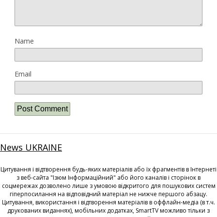
Name
Email
News UKRAINE
Цитування і відтворення будь-яких матеріалів або їх фрагментів в Інтернеті
з веб-сайта "Ізюм Інформаційний" або його каналів і сторінок в
соцмережах дозволено лише з умовою відкритого для пошукових систем
гіперпосилання на відповідний матеріал не нижче першого абзацу.
Цитування, використання і відтворення матеріалів в оффлайн-медіа (в т.ч.
друкованих виданнях), мобільних додатках, SmartTV можливо тільки з