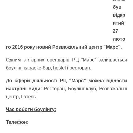
був
відкр
итий
27
люто
го 2016 року новий Розважальний центр “Марс”.
Одним з якірних орендарів РЦ “Марс” залишається
боулінг, караоке-бар, hostel і ресторан.
До сфери діяльності РЦ “Марс” можна віднести
наступні види:
Ресторан, Боулінг-клуб, Розважальні
центр, Готель.
Час роботи боулінгу:
Телефон
: