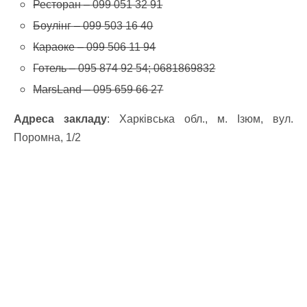
Ресторан – 099 051 32 91
Боулінг – 099 503 16 40
Караоке – 099 506 11 94
Готель – 095 874 92 54; 0681869832
MarsLand – 095 659 66 27
Адреса закладу
: Харківська обл., м. Ізюм, вул.
Поромна, 1/2