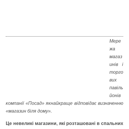
Мере
жа
магаз
инів і
торго
вих
павіль
йонів
компанії «Посад» якнайкраще відповідає визначенню
«магазин біля дому».
Це невеликі магазини, які розташовані в спальних