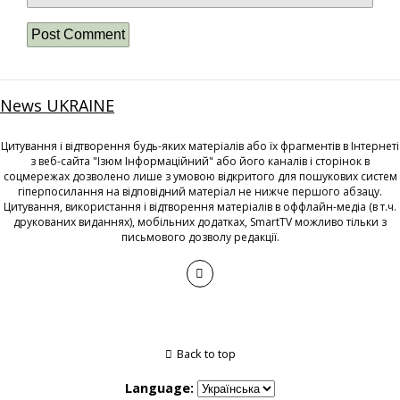
News UKRAINE
Цитування і відтворення будь-яких матеріалів або їх фрагментів в Інтернеті
з веб-сайта "Ізюм Інформаційний" або його каналів і сторінок в
соцмережах дозволено лише з умовою відкритого для пошукових систем
гіперпосилання на відповідний матеріал не нижче першого абзацу.
Цитування, використання і відтворення матеріалів в оффлайн-медіа (в т.ч.
друкованих виданнях), мобільних додатках, SmartTV можливо тільки з
письмового дозволу редакції.
Back to top
Language: