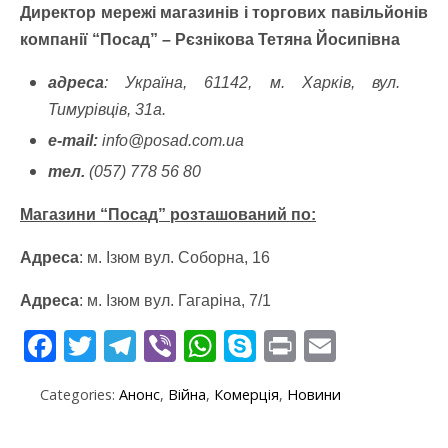
Директор мережі магазинів і торгових павільйонів
компанії “Посад” – Рєзнікова Тетяна Йосипівна
адреса
: Україна, 61142, м. Харків, вул.
Тимурівців, 31а.
e-mail:
info@posad.com.ua
тел.
(057) 778 56 80
Магазини “Посад” розташований по:
Адреса
: м. Ізюм вул. Соборна, 16
Адреса
: м. Ізюм вул. Гагаріна, 7/1
F
T
T
Vi
W
S
Pr
E
ac
w
el
b
h
k
in
m
Categories:
Анонс
,
Війна
,
Комерція
,
Новини
e
itt
e
er
at
y
t
ai
b
er
gr
s
p
l