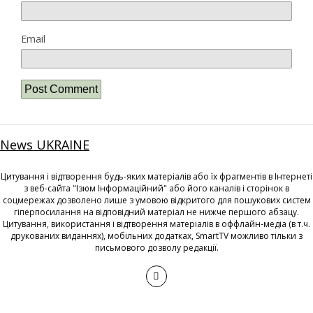
Email
News UKRAINE
Цитування і відтворення будь-яких матеріалів або їх фрагментів в Інтернеті
з веб-сайта "Ізюм Інформаційний" або його каналів і сторінок в
соцмережах дозволено лише з умовою відкритого для пошукових систем
гіперпосилання на відповідний матеріал не нижче першого абзацу.
Цитування, використання і відтворення матеріалів в оффлайн-медіа (в т.ч.
друкованих виданнях), мобільних додатках, SmartTV можливо тільки з
письмового дозволу редакції.