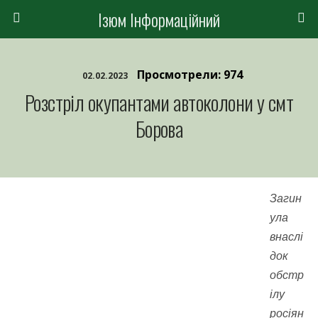
Ізюм Інформаційний
Просмотрели: 974
02.02.2023
Розстріл окупантами автоколони у смт
Борова
Загин
ула
внаслі
док
обстр
ілу
росіян