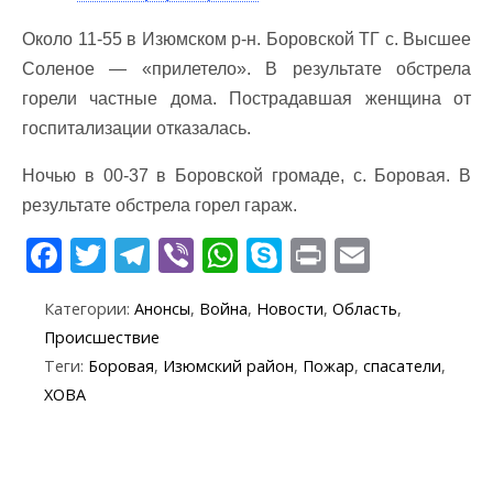
Около 11-55 в Изюмском р-н. Боровской ТГ с. Высшее
Соленое — «прилетело». В результате обстрела
горели частные дома. Пострадавшая женщина от
госпитализации отказалась.
Ночью в 00-37 в Боровской громаде, с. Боровая. В
результате обстрела горел гараж.
F
T
T
Vi
W
S
Pr
E
ac
w
el
b
h
k
in
m
Категории:
Анонсы
,
Война
,
Новости
,
Область
,
e
itt
e
er
at
y
t
ai
Происшествие
b
er
gr
s
p
l
Теги:
Боровая
,
Изюмский район
,
Пожар
,
спасатели
,
o
a
A
e
ХОВА
o
m
p
k
p