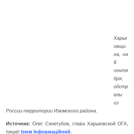
Харьк
овщи
на, на
8
сентя
бря,
обстр
елы
из
России территории Изюмского района.
Источник:
Олег Синегубов, глава Харьковской ОГА,
пишет
Ізюм Інформаційний
.