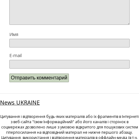
Имя
E-mail
News UKRAINE
Цитування і відтворення будь-яких матеріалів або їх фрагментів в Інтернеті
з веб-сайта "Ізюм Інформаційний" або його каналів і сторінок в
соцмережах дозволено лише з умовою відкритого для пошукових систем
гіперпосилання на відповідний матеріал не нижче першого абзацу.
Цитування, використання і відтворення матеріалів в оффлайн-медіа (в т.ч.